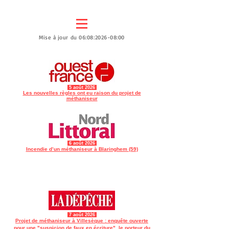
Mise à jour du 06:08:2026-08:00
5 août
2026
Les nouvelles règles ont eu raison du projet de
méthaniseur
6 août
2026
Incendie d’un méthaniseur à Blaringhem (59)
7 août
2026
Projet de méthaniseur à Villesèque : enquête ouverte
pour une "suspicion de faux en écriture", le porteur du