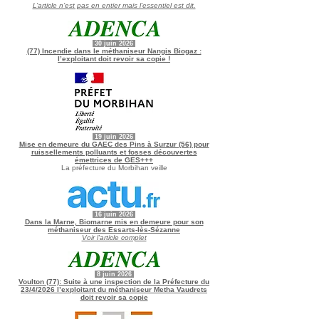
L’article n’est pas en entier mais l’essentiel est dit.
30 juin
2026
(77) Incendie dans le méthaniseur Nangis Biogaz :
l’exploitant doit revoir sa copie !
19 juin
2026
Mise en demeure du GAEC des Pins à Surzur (56) pour
ruissellements polluants et fosses découvertes
émettrices de GES+++
La préfecture du Morbihan veille
16 juin
2026
Dans la Marne, Biomarne mis en demeure pour son
méthaniseur des Essarts-lès-Sézanne
Voir l'article complet
8 juin
2026
Voulton (77): Suite à une inspection de la Préfecture du
23/4/2026 l’exploitant du méthaniseur Metha Vaudrets
doit revoir sa copie