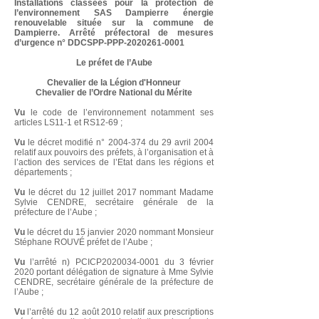
Installations classées pour la protection de
l’environnement
SAS Dampierre énergie
renouvelable située sur la commune de
Dampierre
. Arrêté préfectoral de mesures
d’urgence n° DDCSPP-PPP-2020261-0001
Le préfet de l’Aube
Chevalier de la Légion d'Honneur
Chevalier de l’Ordre National du Mérite
Vu
le code de l’environnement notamment ses
articles LS11-1 et RS12-69 ;
Vu
le décret modifié n°
2004-374
du 29 avril 2004
relatif aux pouvoirs des préfets, à l’organisation et à
l’action des services de l’Etat dans les régions et
départements ;
Vu
le décret du 12 juillet 2017 nommant Madame
Sylvie CENDRE, secrétaire générale de la
préfecture de l’Aube ;
Vu
le décret du 15 janvier 2020 nommant Monsieur
Stéphane ROUV
É
préfet de l’Aube ;
Vu
l’arrêté n) PCICP2020034-0001 du 3 février
2020 portant délégation de signature à Mme Sylvie
CENDRE, secrétaire générale de la préfecture de
l’Aube ;
Vu
l’arrêté du 12 août 2010 relatif aux prescriptions