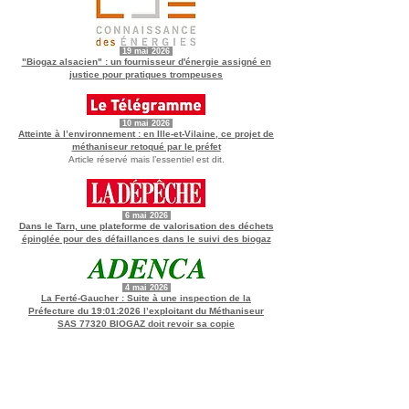
19 mai
2026
"Biogaz alsacien" : un fournisseur d'énergie assigné en
justice pour pratiques trompeuses
10 mai
2026
Atteinte à l’environnement : en Ille-et-Vilaine, ce projet de
méthaniseur retoqué par le préfet
Article réservé mais l’essentiel est dit.
6 mai
2026
Dans le Tarn, une plateforme de valorisation des déchets
épinglée pour des défaillances dans le suivi des biogaz
4 mai
2026
La Ferté-Gaucher : Suite à une inspection de la
Préfecture du 19:01:2026 l’exploitant du Méthaniseur
SAS 77320 BIOGAZ doit revoir sa copie
25 avril 2026
Le méthaniseur VG énergie à Farmoutiers (77) doit
revoir sa copie