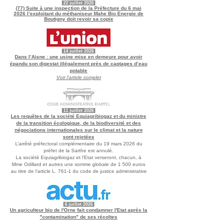
22 juillet
2026
(77) Suite à une inspection de la Préfecture du 6 mai
2026 l’exploitant du méthaniseur Mahe Bio Energie de
Boutigny doit revoir sa copie
14 juillet
2026
Dans l’Aisne : une usine mise en demeure pour avoir
épandu son digestat illégalement près de captages d’eau
potable
Voir l'article complet
11 juillet
2026
Les requêtes de la société Equiagribiogaz et du ministre
de la transition écologique, de la biodiversité et des
négociations internationales sur le climat et la nature
sont rejetées
L’arrêté préfectoral complémentaire du 19 mars 2026 du
préfet de la Sarthe est annulé.
La société Equiagribiogaz et l’Etat verseront, chacun, à
Mme Odillard et autres une somme globale de 1 500 euros
au titre de l’article L. 761-1 du code de justice administrative
6 juillet
2026
Un agriculteur bio de l'Orne fait condamner l'Etat après la
"contamination" de ses récoltes