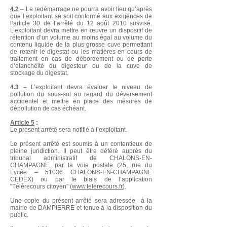
4.2
– Le redémarrage ne pourra avoir lieu qu’après
que l’exploitant se soit conformé aux exigences de
l’article 30 de l’arrêté du 12 août 2010 susvisé.
L’exploitant devra mettre en œuvre un dispositif de
rétention d’un volume au moins égal au volume du
contenu liquide de la plus grosse cuve permettant
de retenir le digestat ou les matières en cours de
traitement en cas de débordement ou de perte
d’étanchéité du digesteur ou de la cuve de
stockage du digestat.
4.3
– L’exploitant devra évaluer le niveau de
pollution du sous-sol au regard du déversement
accidentel et mettre en place des mesures de
dépollution de cas échéant.
Article 5
:
Le présent arrêté sera notifié à l’exploitant.
Le présent arrêté est soumis à un contentieux de
pleine juridiction. Il peut être déféré auprès du
tribunal administratif de CHALONS-EN-
CHAMPAGNE, par la voie postale (25, rue du
Lycée – 51036 CHALONS-EN-CHAMPAGNE
CEDEX) ou par le biais de l’application
"Télérecours citoyen" (
www.telerecours.fr
).
Une copie du présent arrêté sera adressée à la
mairie de DAMPIERRE et tenue à la disposition du
public.