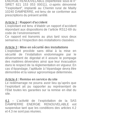
ENERGIE RENOUVELABLE (répertoriée sous le n°
SIRET
821 153 053 00011)
, ci-après dénommé
"l’exploitant", implanté au Chemin rural de Mailly
10240 DAMPIERRE, est tenu de se conformer aux
prescriptions du présent arrêté.
Article 2
: Rapport d’accident
L’exploitant est tenu d’établir un rapport d’accident
répondant aux dispositions de l’article RS12-69 du
code de l’environnement.
Ce rapport est transmis au plus tard sous deux
semaines à l’inspection des installations classées.
Article 3
: Mise en sécurité des installations
L’exploitant procède sans délai à la mise en
sécurité de l’installation endommagée par le
déversement de digestat et il assure le pompage
des matières déversées ainsi que leur évacuation
dans le respect de la réglementation en vigueur. En
cas d’épandage, l’aptitude à l’épandage devra être
démontrée et la valeur agronomique déterminée.
Article 4
: Remise en service du site
Le redémarrage ne pourra avoir lieu qu’après que
l’exploitant ait pu rapporter au représentant de
l’Etat toutes les garanties sur la remise en état du
site.
4.1
– L’activité de l’exploitation de la SAS
DAMPIERRE ENERGIE RENOUVELABLE est
suspendue tant que les conditions des articles 4.2
et 4.3 ne sont pas réunies.