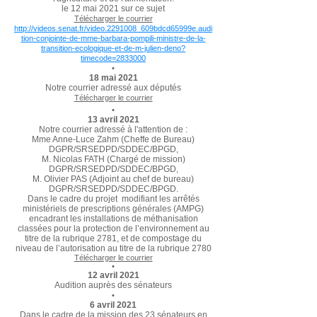
le 12 mai 2021 sur ce sujet
Télécharger le courrier
http://videos.senat.fr/video.2291008_609bdcd65999e.audi
tion-conjointe-de-mme-barbara-pompili-ministre-de-la-
transition-ecologique-et-de-m-julien-deno?
timecode=2833000
•
18 mai 2021
Notre courrier adressé aux députés
Télécharger le courrier
•
13 avril 2021
Notre courrier adressé à l'attention de :
Mme Anne-Luce Zahm (Cheffe de Bureau)
DGPR/SRSEDPD/SDDEC/BPGD,
M. Nicolas FATH (Chargé de mission)
DGPR/SRSEDPD/SDDEC/BPGD,
M. Olivier PAS (Adjoint au chef de bureau)
DGPR/SRSEDPD/SDDEC/BPGD.
Dans le cadre du projet modifiant les arrêtés
ministériels de prescriptions générales (AMPG)
encadrant les installations de méthanisation
classées pour la protection de l’environnement au
titre de la rubrique 2781, et de compostage du
niveau de l’autorisation au titre de la rubrique 2780
Télécharger le courrier
•
12 avril 2021
Audition auprès des sénateurs
•
6 avril 2021
Dans le cadre de la mission des 23 sénateurs en