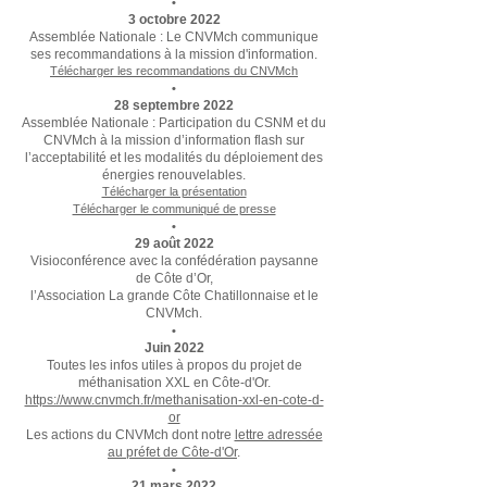
•
3 octobre 2022
Assemblée Nationale :
Le CNVMch communique
ses recommandations à la mission d'information.
Télécharger les recommandations du CNVMch
•
28 septembre 2022
Assemblée Nationale : Participation du CSNM et du
CNVMch à la mission d’information flash sur
l’acceptabilité et les modalités du déploiement des
énergies renouvelables.
Télécharger la présentation
Télécharger le communiqué de presse
•
29 août 2022
Visioconférence avec la confédération paysanne
de Côte d’Or,
l’Association La grande Côte Chatillonnaise et le
CNVMch.
•
Juin 2022
Toutes les infos utiles à propos du projet de
méthanisation XXL en Côte-d'Or.
https://www.cnvmch.fr/methanisation-xxl-en-cote-d-
or
Les actions du CNVMch dont notre
lettre adressée
au préfet de Côte-d'Or
.
•
21 mars 2022