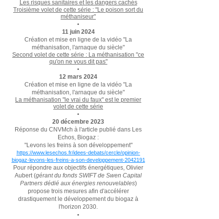
Les risques sanitaires et les dangers cachés
Troisième volet de cette série :
"Le poison sort du
méthaniseur"
•
11 juin 2024
Création et mise en ligne de la vidéo
"La
méthanisation, l'arnaque du siècle"
Second volet de cette série :
La méthanisation "ce
qu'on ne vous dit pas"
•
12 mars 2024
Création et mise en ligne de la vidéo
"La
méthanisation, l'arnaque du siècle"
La méthanisation "le vrai du faux" est le premier
volet de cette série
•
20 décembre 2023
Réponse du CNVMch à l'article publié dans Les
Echos, Biogaz :
"Levons les freins à son développement"
https://www.lesechos.fr/idees-debats/cercle/opinion-
biogaz-levons-les-freins-a-son-developpem
ent-2042191
Pour répondre aux objectifs énergétiques, Olivier
Aubert (
gérant du fonds SWIFT de Swen Capital
Partners dédié aux énergies renouvelables
)
propose trois mesures afin d'accélérer
drastiquement le développement du biogaz à
l'horizon 2030.
•