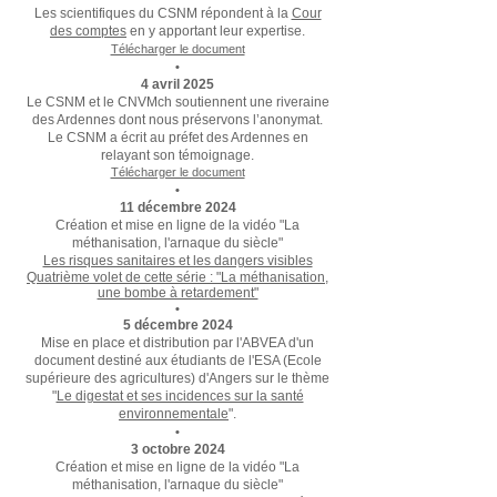
Les scientifiques du CSNM répondent à la
Cour
des comptes
en y apportant leur expertise.
Télécharger le document
•
4 avril 2025
Le CSNM et le CNVMch soutiennent une riveraine
des Ardennes dont nous préservons l’anonymat.
Le CSNM a écrit au préfet des Ardennes en
relayant son témoignage.
Télécharger le document
•
11 décembre 2024
Création et mise en ligne de la vidéo
"La
méthanisation, l'arnaque du siècle"
Les risques sanitaires et les dangers visibles
Quatrième volet de cette série :
"La méthanisation,
une bombe à retardement"
•
5 décembre 2024
Mise en place et distribution par l'ABVEA d'un
document destiné aux étudiants de l'ESA (Ecole
supérieure des agricultures) d'Angers sur le thème
"
Le digestat et ses incidences sur la santé
environnementale
".
•
3 octobre 2024
Création et mise en ligne de la vidéo
"La
méthanisation, l'arnaque du siècle"