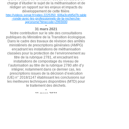
charge d’étudier le sujet de la méthanisation et de
rédiger un rapport sur les enjeux et impacts du
développement de cette filière.
http://videos.senat.fr/video.2225350_606a3cefd5d7b.table
-ronde-avec-les-professionnels-de-la-recherche-
agronome?timecode=2993000
•
31 mars 2021
Notre contribution sur le site des consultations
publiques du Ministère de la Transition écologique.
Dans le cadre des travaux de révision des arrêtés
ministériels de prescriptions générales (AMPG)
encadrant les installations de méthanisation
classées pour la protection de l’environnement au
titre de la rubrique 2781, et encadrant les
installations de compostage du niveau de
l’autorisation au titre de la rubrique 2780 afin d’y
intégrer, notamment dans ce dernier cas, les
prescriptions issues de la décision d’exécution
(UE) n° 2018/1147 établissant les conclusions sur
les meilleures techniques disponibles (MTD) pour
le traitement des déchets.
•
11 mars 2021
Lettre aux 23 sénateurs chargés de la mission
méthanisation.
Télécharger la lettre
•
23 février 2021
Comme de très nombreuses personnes
représentant différents intérêts, nous avons été
sollicités
le 26 janvier par le Ministère de la Transition