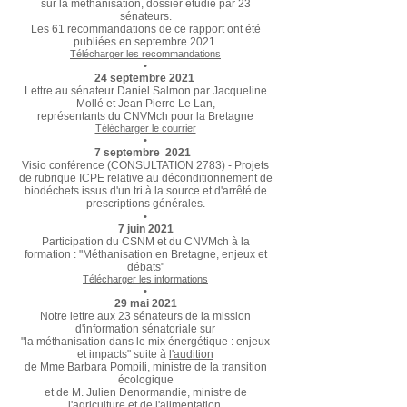
sur la méthanisation, dossier étudié par 23
sénateurs.
Les 61 recommandations de ce rapport ont été
publiées en septembre 2021.
Télécharger les recommandations
•
24 septembre 2021
Lettre au sénateur Daniel Salmon par Jacqueline
Mollé et Jean Pierre Le Lan,
représentants du CNVMch pour la Bretagne
Télécharger le courrier
•
7 septembre 2021
Visio conférence (CONSULTATION 2783) - Projets
de rubrique ICPE relative au déconditionnement de
biodéchets issus d'un tri à la source et d'arrêté de
prescriptions générales.
•
7 juin 2021
Participation du CSNM et du CNVMch à la
formation : "Méthanisation en Bretagne, enjeux et
débats"
Télécharger les informations
•
29 mai 2021
Notre lettre aux 23 sénateurs de la mission
d'information sénatoriale sur
"la méthanisation dans le mix énergétique : enjeux
et impacts" suite à
l'
audition
de Mme Barbara Pompili, ministre de la transition
écologique
et de M. Julien Denormandie, ministre de
l'agriculture et de l'alimentation.