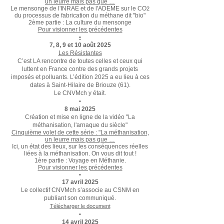
un leurre mais pas que …
Le mensonge de l'INRAE et de l'ADEME sur le CO
2
du processus de fabrication du méthane dit "bio"
2ème partie : La culture du mensonge
Pour visionner les précédentes
•
7, 8, 9 et 10 août 2025
Les Résistantes
C’est LA rencontre de toutes celles et ceux qui
luttent en France contre des grands projets
imposés et polluants. L’édition 2025 a eu lieu à ces
dates à Saint-Hilaire de Briouze (61).
Le CNVMch y était.
•
8 mai 2025
Création et mise en ligne de la vidéo
"La
méthanisation, l'arnaque du siècle"
Cinquième volet de cette série :
"La méthanisation,
un leurre mais pas que …
Ici, un état des lieux, sur les conséquences réelles
liées à la méthanisation. On vous dit tout !
1ère partie : Voyage en Méthanie.
Pour visionner les précédentes
•
17 avril 2025
Le collectif CNVMch s’associe au CSNM en
publiant son communiqué.
Télécharger le document
•
14 avril 2025