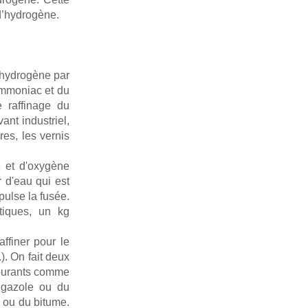
 d’hydrogène.
d'hydrogène par
ammoniac et du
e raffinage du
vant industriel,
res, les vernis
e et d'oxygène
 d'eau qui est
pulse la fusée.
tiques, un kg
raffiner pour le
). On fait deux
arburants comme
 gazole ou du
l ou du bitume.