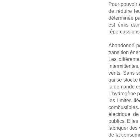
Pour pouvoir 
de réduire le
déterminée pa
est émis dan
répercussions 
Abandonné pen
transition éne
Les différent
intermittentes
vents. Sans so
qui se stocke
la demande est
L'hydrogène pr
les limites li
combustibles.
électrique de
publics. Elle
fabriquer des
de la consomm