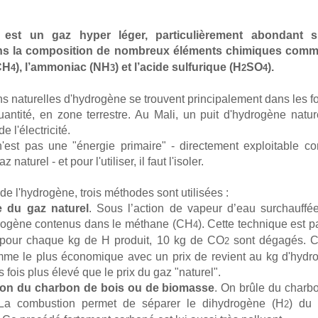
 est un gaz hyper léger, particulièrement abondant su
ans la composition de nombreux éléments chimiques comme
CH
), l’ammoniac (NH
) et l’acide sulfurique (H
SO
).
4
3
2
4
s naturelles d'hydrogène se trouvent principalement dans les fo
antité, en zone terrestre. Au Mali, un puit d'hydrogène nature
e l'électricité.
'est pas une "énergie primaire" - directement exploitable c
z naturel - et pour l'utiliser, il faut l'isoler.
de l'hydrogène, trois méthodes sont utilisées :
 du gaz naturel
. Sous l’action de vapeur d’eau surchauffée
rogène contenus dans le méthane (CH
). Cette technique est p
4
 pour chaque kg de H produit, 10 kg de CO
sont dégagés. C
2
me le plus économique avec un prix de revient au kg d'hydr
s fois plus élevé que le prix du gaz "naturel".
tion du charbon de bois ou de biomasse
. On brûle du charbo
 La combustion permet de séparer le dihydrogène (H
) du
2