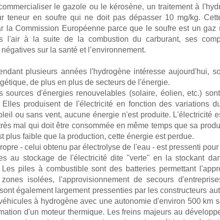
commercialiser le gazole ou le kérosène, un traitement à l'hy
ur teneur en soufre qui ne doit pas dépasser 10 mg/kg. Cett
r la Commission Européenne parce que le soufre est un gaz no
s l'air à la suite de la combustion du carburant, ses com
négatives sur la santé et l’environnement.
dant plusieurs années l'hydrogène intéresse aujourd'hui, s
rgétique, de plus en plus de secteurs de l'énergie.
es sources d'énergies renouvelables (solaire, éolien, etc.) son
. Elles produisent de l'électricité en fonction des variations d
leil ou sans vent, aucune énergie n'est produite. L'électricité 
 très mal qui doit être consommée en même temps que sa produ
 plus faible que la production, cette énergie est perdue.
opre - celui obtenu par électrolyse de l'eau - est pressenti pour s
ées au stockage de l'électricité dite "verte" en la stockant d
 Les piles à combustible sont des batteries permettant l'app
 zones isolées, l'approvisionnement de secours d'entrepris
s sont également largement pressenties par les constructeurs au
 véhicules à hydrogène avec une autonomie d'environ 500 km soi
ation d'un moteur thermique. Les freins majeurs au développ