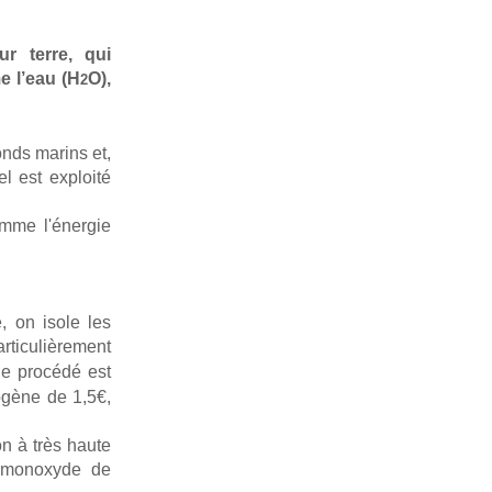
r terre, qui
 l’eau (H
O),
2
nds marins et,
l est exploité
omme l'énergie
, on isole les
articulièrement
e procédé est
ogène de 1,5€,
n à très haute
 monoxyde de