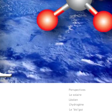
Perspectives
Le solaire
L'éolien
L'hydrogène
Le "bio"gaz