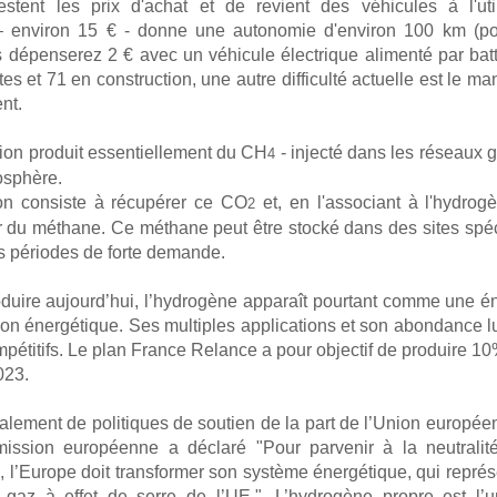
estent les prix d'achat et de revient des véhicules à l'uti
– environ 15 € - donne une autonomie d'environ 100 km (
s dépenserez 2 € avec un véhicule électrique alimenté par batt
tes et 71 en construction, une autre difficulté actuelle est le m
nt.
ion produit essentiellement du CH
- injecté dans les réseaux 
4
osphère.
on consiste à récupérer ce CO
et, en l'associant à l'hydrog
2
 du méthane. Ce méthane peut être stocké dans des sites spéci
es périodes de forte demande.
duire aujourd’hui, l’hydrogène apparaît pourtant comme une én
tion énergétique. Ses multiples applications et son abondance 
pétitifs. Le plan France Relance a pour objectif de produire 1
2023.
galement de politiques de soutien de la part de l’Union europée
ission européenne a déclaré "Pour parvenir à la neutralit
0, l’Europe doit transformer son système énergétique, qui repré
gaz à effet de serre de l’UE.". L’hydrogène propre est l’