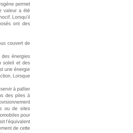
drogène permet
e valeur a été
cif. Lorsqu'il
posés ont des
ous couvert de
t des énergies
u soleil et des
est une énergie
ction. Lorsque
ervir à pallier
ans des piles à
rovisionnement
es ou de sites
tomobiles pour
t l'équivalent
ement de cette