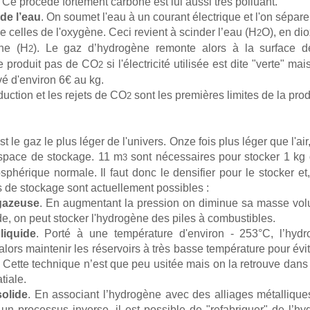
Ce procédé fortement carboné est lui aussi très polluant.
 de l’eau
. On soumet l'eau à un courant électrique et l'on sépar
 celles de l'oxygène. Ceci revient à scinder l’eau (H
O), en di
2
ne (H
). Le gaz d’hydrogène remonte alors à la surface de
2
e produit pas de CO
si l'électricité utilisée est dite "verte" mai
2
vé d'environ 6€ au kg.
duction et les rejets de CO
sont les premières limites de la pro
2
 le gaz le plus léger de l'univers. Onze fois plus léger que l'air
space de stockage. 11 m
sont nécessaires pour stocker 1 kg
3
phérique normale. Il faut donc le densifier pour le stocker et,
 de stockage sont actuellement possibles :
gazeuse
. En augmentant la pression on diminue sa masse vo
e, on peut stocker l'hydrogène des piles à combustibles.
liquide
. Porté à une température d'environ - 253°C, l’hydr
t alors maintenir les réservoirs à très basse température pour évi
 Cette technique n’est que peu usitée mais on la retrouve dans 
tiale.
olide
. En associant l’hydrogène avec des alliages métallique
 un processus inverse, il est possible de "refabriquer" de l’hy