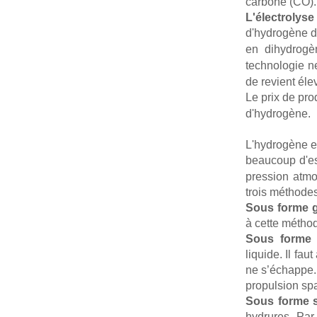
carbone (CO). 
L'électrolyse
d'hydrogène de
en dihydrogè
technologie n
de revient éle
Le prix de pro
d'hydrogène.
L'hydrogène est
beaucoup d'e
pression atmos
trois méthodes
Sous forme 
à cette méthod
Sous forme 
liquide. Il fau
ne s’échappe.
propulsion spa
Sous forme s
hydrures. Par