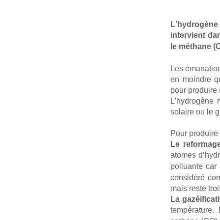
L'hydrogène
intervient d
le méthane (
Les émanation
en moindre qu
pour produire d
L'hydrogène n
solaire ou le ga
Pour produire 
Le reformage
atomes d’hyd
polluante car
considéré com
mais reste troi
La gazéifica
température.