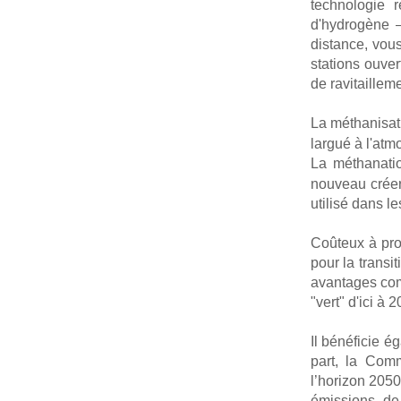
technologie r
d'hydrogène 
distance, vou
stations ouver
de ravitailleme
La méthanisat
largué à l'atm
La méthanati
nouveau créer
utilisé dans l
Coûteux à pro
pour la transi
avantages com
"vert" d'ici à 
Il bénéficie é
part, la Comm
l’horizon 205
émissions de 