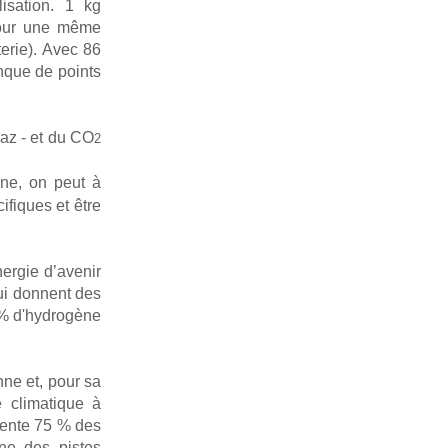
lisation. 1 kg
pour une même
erie). Avec 86
anque de points
gaz - et du CO
2
ène, on peut à
fiques et être
ergie d’avenir
lui donnent des
0% d'hydrogène
nne et, pour sa
é climatique à
sente 75 % des
une des pistes