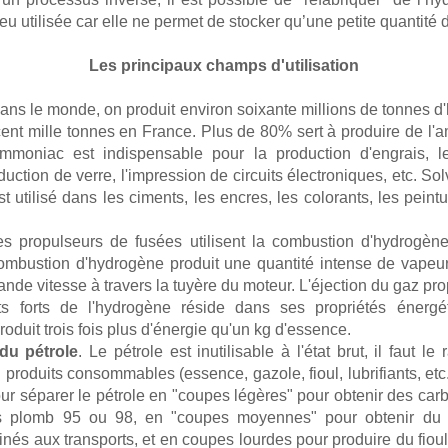
u utilisée car elle ne permet de stocker qu’une petite quantité
Les principaux champs d'utilisation
Dans le monde, on produit environ soixante millions de tonnes 
cent mille tonnes en France. Plus de 80% sert à produire de l'
mmoniac est indispensable pour la production d'engrais, l
duction de verre, l'impression de circuits électroniques, etc. Sol
t utilisé dans les ciments, les encres, les colorants, les peintu
es propulseurs de fusées utilisent la combustion d'hydrogèn
combustion d'hydrogène produit une quantité intense de vapeur
nde vitesse à travers la tuyère du moteur. L'éjection du gaz pro
s forts de l'hydrogène réside dans ses propriétés énergé
oduit trois fois plus d'énergie qu'un kg d'essence.
 du pétrole
. Le pétrole est inutilisable à l'état brut, il faut le 
 produits consommables (essence, gazole, fioul, lubrifiants, etc.
pour séparer le pétrole en "coupes légères" pour obtenir des c
s plomb 95 ou 98, en "coupes moyennes" pour obtenir du
nés aux transports, et en coupes lourdes pour produire du fiou