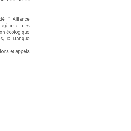
é "l’Alliance
drogène et des
tion écologique
les, la Banque
tions et appels