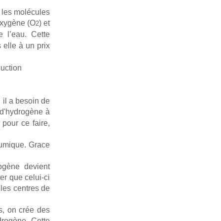
e les molécules
oxygène (O
) et
2
 l’eau. Cette
s elle à un prix
duction
, il a besoin de
 d'hydrogène à
 pour ce faire,
lumique. Grace
ogène devient
ter que celui-ci
les centres de
s, on crée des
drogène. Cette