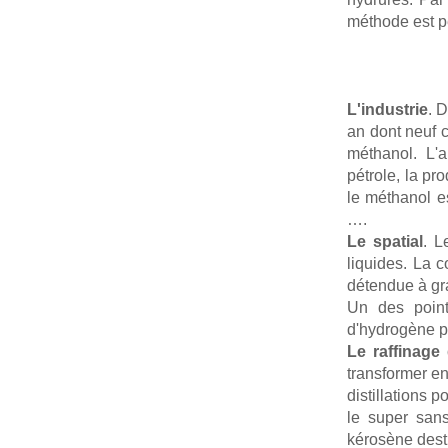
méthode est pe
L'industrie
. 
an dont neuf 
méthanol. L'a
pétrole, la pro
le méthanol es
….
Le spatial
. L
liquides. La 
détendue à gra
Un des point
d'hydrogène pr
Le raffinage
transformer en
distillations 
le super san
kérosène desti