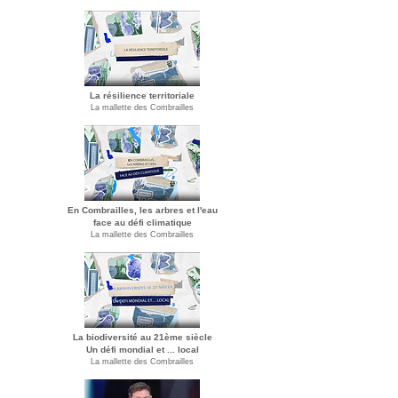
La résilience territoriale
La mallette des Combrailles
En Combrailles, les arbres et l'eau
face au défi climatique
La mallette des Combrailles
La biodiversité au 21ème siècle
Un défi mondial et ... local
La mallette des Combrailles