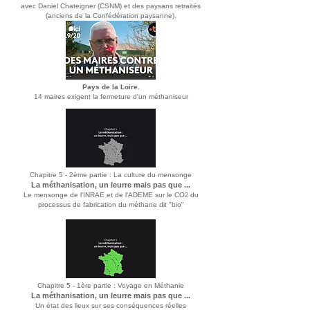
avec Daniel Chateigner (CSNM) et des paysans retraités
(anciens de la Confédération paysanne).
Pays de la Loire.
14 maires exigent la fermeture d'un méthaniseur
Chapitre 5 - 2ème partie : La culture du mensonge
La méthanisation, un leurre mais pas que ...
Le mensonge de l'INRAE et de l'ADEME sur le CO
du
2
processus de fabrication du méthane dit "bio"
Chapitre 5 - 1ère partie : Voyage en Méthanie
La méthanisation, un leurre mais pas que ...
Un état des lieux sur ses conséquences réelles