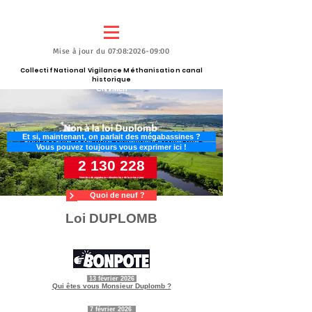
Mise à jour du 07:08:2026-09:00
Collectif National Vigilance Méthanisation canal
historique
CNVMch
Et si, maintenant, on parlait des mégabassines ?
Vous pouvez toujours vous exprimer ici !
2 130 228
Nombre de signatures relevées lors de la mise à jour
Quoi de neuf ?
Loi DUPLOMB
13 février 2026
Qui êtes vous Monsieur Duplomb ?
7 février 2026