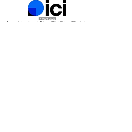
7 mars 2026
Les projets éoliens de Brives (36) et Thizay (37) refusés
par le préfet, notamment pour protéger la cigogne noire
7 février 2026
Douze ans après son lancement, et des années de
procédures, le dossier éolien de Maransin définitivement
stoppé
28 janvier 2026
La préfecture des Deux-Sèvres a annoncé mardi 20
janvier 2026 la mise à l’arrêt du parc éolien de Neuvy-
Bouin, à la suite d’un incident
La pale d’une des éoliennes s’est cassée. Elle aurait été
touchée par la foudre
23 janvier 2026
Permis à nouveau annulé pour les six éoliennes de
Renner Energies Belgium à cheval sur Nivelles et
Genappe