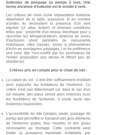
éoliennes de pompage ou pompe à vent. Une
forme ancienne d'éolienne est le moulin à vent.
Les critères de choix d'une implantation éolienne
dépendent de la taille, puissance et du nombre
d'unités. Ils nécessitent la présence d'un vent
régulier (cf. atlas éolien) et diverses conditions
telles que : proximité d'un réseau électrique pour y
raccorder les aérogénérateurs, absence de zones
d'exclusion (dont périmètre de monuments
historiques, sites classés, zones à phénomènes
d'écho en montagnes, paysages, ) et de préférence
une zone dite "non-conflit" par les promoteurs de
l'éolien (population peu dense et offrant peu de
résistance).
Critères pris en compte pour le choix du site :
La nature du sol : il doit être suffisamment résistant
pour supporter les fondations de l'éolienne. Ce
critère n'est pas déterminant car dans le cas d'un
sol meuble, des pieux seront alors enfoncés sous
les fondations de l'éolienne. Il existe aussi des
éoliennes haubanées.
L'accessibilité du site (virages, pente, passage de
ponts) doit permettre le transport des gros éléments
de l'éolienne (pales, tour, nacelle) et des grues
nécessaires au montage. Cette contrainte peut
limiter la puissance maximale installable par