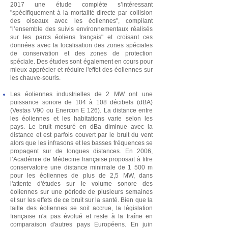
2017 une étude complète s’intéressant
"spécifiquement à la mortalité directe par collision
des oiseaux avec les éoliennes", compilant
"l’ensemble des suivis environnementaux réalisés
sur les parcs éoliens français" et croisant ces
données avec la localisation des zones spéciales
de conservation et des zones de protection
spéciale. Des études sont également en cours pour
mieux apprécier et réduire l'effet des éoliennes sur
les chauve-souris.
Les éoliennes industrielles de 2 MW ont une
puissance sonore de 104 à 108 décibels (dBA)
(Vestas V90 ou Enercon E 126). La distance entre
les éoliennes et les habitations varie selon les
pays. Le bruit mesuré en dBa diminue avec la
distance et est parfois couvert par le bruit du vent
alors que les infrasons et les basses fréquences se
propagent sur de longues distances. En 2006,
l’Académie de Médecine française proposait à titre
conservatoire une distance minimale de 1 500 m
pour les éoliennes de plus de 2,5 MW, dans
l'attente d'études sur le volume sonore des
éoliennes sur une période de plusieurs semaines
et sur les effets de ce bruit sur la santé. Bien que la
taille des éoliennes se soit accrue, la législation
française n'a pas évolué et reste à la traîne en
comparaison d'autres pays Européens. En juin