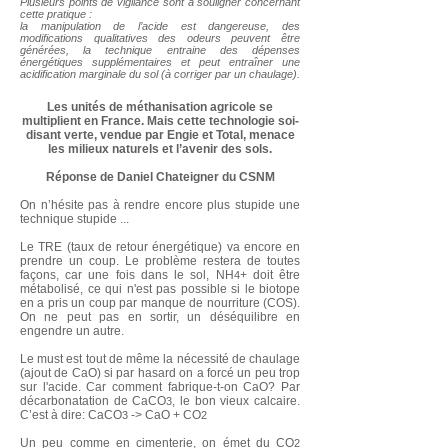
Plusieurs points de vigilance sont à souligner concernant
cette pratique :
la manipulation de l’acide est dangereuse, des
modifications qualitatives des odeurs peuvent être
générées, la technique entraine des dépenses
énergétiques supplémentaires et peut entraîner une
acidification marginale du sol (à corriger par un chaulage).
Les unités de méthanisation agricole se
multiplient en France. Mais cette technologie soi-
disant verte, vendue par Engie et Total, menace
les milieux naturels et l’avenir des sols.
Réponse de Daniel Chateigner du CSNM
On n’hésite pas à rendre encore plus stupide une
technique stupide ...
Le TRE (taux de retour énergétique) va encore en
prendre un coup. Le problème restera de toutes
façons, car une fois dans le sol, NH
+ doit être
4
métabolisé, ce qui n'est pas possible si le biotope
en a pris un coup par manque de nourriture (COS).
On ne peut pas en sortir, un déséquilibre en
engendre un autre.
Le must est tout de même la nécessité de chaulage
(ajout de CaO) si par hasard on a forcé un peu trop
sur l'acide. Car comment fabrique-t-on CaO? Par
décarbonatation de CaCO
, le bon vieux calcaire.
3
C’est à dire:
CaCO
-> CaO + CO
3
2
Un peu comme en cimenterie, on émet du CO
2