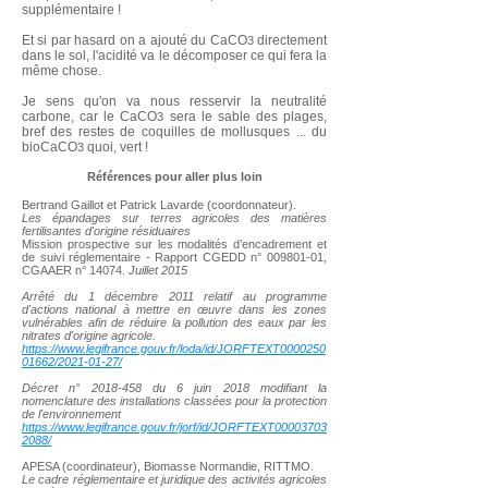
supplémentaire !
Et si par hasard on a ajouté du CaCO
directement
3
dans le sol, l'acidité va le décomposer ce qui fera la
même chose.
Je sens qu'on va nous resservir la neutralité
carbone, car le CaCO
sera le sable des plages,
3
bref des restes de coquilles de mollusques ... du
bioCaCO
quoi, vert !
3
Références pour aller plus loin
Bertrand Gaillot et Patrick Lavarde (coordonnateur).
Les épandages sur terres agricoles des matières
fertilisantes d'origine résiduaires
Mission prospective sur les modalités d’encadrement et
de suivi réglementaire - Rapport CGEDD n°
009801-01
,
CGAAER n° 14074.
Juillet 2015
Arrêté du 1 décembre 2011 relatif au programme
d'actions national à mettre en œuvre dans les zones
vulnérables afin de réduire la pollution des eaux par les
nitrates d'origine agricole.
https://www.legifrance.gouv.fr/loda/id/JORFTEXT0000250
01662/2021-01-27/
Décret n°
2018-458
du 6 juin 2018 modifiant la
nomenclature des installations classées pour la protection
de l'environnement
https://www.legifrance.gouv.fr/jorf/id/JORFTEXT00003703
2088/
APESA (coordinateur), Biomasse Normandie, RITTMO.
Le cadre réglementaire et juridique des activités agricoles