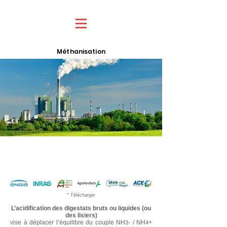
Méthanisation
Méthodologie
pH des digestats, la solution...
... mélanger de l'acide pour le faire baisser, toutes
les solutions sont bonnes pour rester dans l'absurde
^ Télécharger
L’acidification des digestats bruts ou liquides (ou
des lisiers)
vise à déplacer l’équilibre du couple NH
- / NH
+
3
4