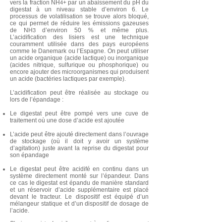
vers la fraction NH
+ par un abaissement du pH du
4
digestat à un niveau stable d’environ 6. Le
processus de volatilisation se trouve alors bloqué,
ce qui permet de réduire les émissions gazeuses
de NH
d’environ 50 % et même plus.
3
L’acidification des lisiers est une technique
couramment utilisée dans des pays européens
comme le Danemark ou l’Espagne. On peut utiliser
un acide organique (acide lactique) ou inorganique
(acides nitrique, sulfurique ou phosphorique) ou
encore ajouter des microorganismes qui produisent
un acide (bactéries lactiques par exemple).
L’acidification peut être réalisée au stockage ou
lors de l’épandage :
Le digestat peut être pompé vers une cuve de
traitement où une dose d’acide est ajoutée
L’acide peut être ajouté directement dans l’ouvrage
de stockage (où il doit y avoir un système
d’agitation) juste avant la reprise du digestat pour
son épandage
Le digestat peut être acidifé en continu dans un
système directement monté sur l’épandeur. Dans
ce cas le digestat est épandu de manière standard
et un réservoir d’acide supplémentaire est placé
devant le tracteur. Le dispositif est équipé d’un
mélangeur statique et d’un dispositif de dosage de
l’acide.