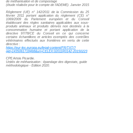
de méthanisation et de compostage
(étude réalisée pour le compte de l’ADEME). Janvier 2015
Règlement (UE) n° 142/2011 de la Commission du 25
février 2011 portant application du règlement (CE) n°
1069/2009 du Parlement européen et du Conseil
établissant des règles sanitaires applicables aux sous-
produits animaux et produits dérivés non destinés à la
consommation humaine et portant application de la
directive 97/78/CE du Conseil en ce qui concerne
certains échantillons et articles exemptés des contrôles
vétérinaires effectués aux frontières en vertu de cette
directive :
https://eur-lex.europa.eu/legal-content/FR/TXT/?
qid=1435061718468&uri=CELEX:02011R0142-20150223
CPE Artois Picardie.
Unités de méthanisation : épandage des digestats, guide
méthodologique
- Edition 2020.