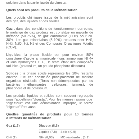
solution dans la partie liquide du digestat.
Quels sont les produits de la Méthanisation
Les produits chimiques issus de la méthanisation sont
des gaz, des liquides et des solides :
Gaz
: dans des conditions de fonctionnement correctes,
le mélange de gaz produits est constitué en majorité de
méthane (50-75%), de gaz carbonique (CO
) pour 20-
2
30%. Les gaz minoritaires (5-10%) restants sont H
S,
2
NH
, N
O, H
, N
et des Composés Organiques Volatils
3
2
2
2
(COV).
Liquides
: la phase liquide est pour environ 80%
constituée d’azote ammoniacale (ions ammonium NH4+
et ions hydroxydes OH-), le reste étant des composés
solubles (potassium, un peu de phosphore dissouts).
Solides
: la phase solide représente les 20% restants
environ. Elle est constituée principalement de matière
organique résiduelle (fibres non décomposées par les
bactéries méthanisantes: celluloses, lignines), de
phosphore et de potassium.
Les produits liquides et solides sont souvent regroupés
sous l’appellation "digestat". Pour les mêmes raisons que
"digesteur" est une dénomination impropre, le terme
"digestat" l’est aussi.
Quelles quantités de produits pour 10 tonnes
d’intrants de méthanisation
Gaz (1,7)
Digestat (8,3)
Liquide (7,8)
Solide(0,5)
CH
(1)
NH
(0,03)
MO résiduelle : (0,1)
4
4