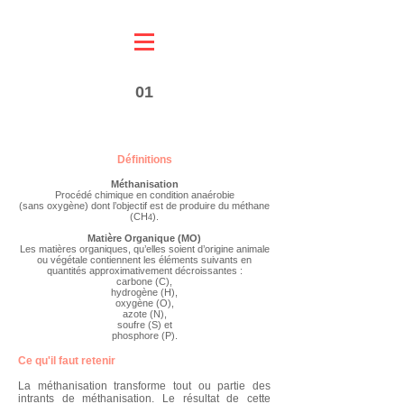
01
Qu'est-ce que la
méthanisation ?
Définitions
Méthanisation
Procédé chimique en condition anaérobie
(sans oxygène) dont l’objectif est de produire du méthane
(CH
).
4
Matière Organique (MO)
Les matières organiques, qu’elles soient d’origine animale
ou végétale contiennent les éléments suivants en
quantités approximativement décroissantes :
carbone (C),
hydrogène (H),
oxygène (O),
azote (N),
soufre (S) et
phosphore (P).
Ce qu'il faut retenir
La méthanisation transforme tout ou partie des
intrants de méthanisation. Le résultat de cette