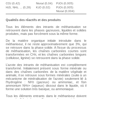
CO
(0,42)
Ntotal (0,04)
P
O
(0,005)
2
2
5
H
S, NH
, ... (0,28)
K
O (0,02)
P
O
(0,005)
2
3
2
2
5
Ntotal (0,004)
Qualités des réactifs et des produits
Tous les éléments des intrants de méthanisation se
retrouvent dans les phases gazeuses, liquides et solides
produites, mais pas forcément sous la même forme.
De la matière organique initiale introduite dans le
méthaniseur, il ne reste approximativement que 3%, qui
se retrouve dans la phase solide. A l’issue du processus
de méthanisation, les chaînes carbonées courtes sont
transformées en CH
, et les chaînes carbonées longues
4
(cellulose, lignine) se retrouvent dans la phase solide.
L’azote des intrants de méthanisation est complètement
transformé. Initialement présent sous forme minérale ou
dans des chaînes carbonées de la matière végétale et
animale, il se retrouve sous formes minérales (suite à un
mécanisme de minéralisation de l’azote) seulement lié à
l’hydrogène : NH
(gazeux) ou ammoniac, et l’ion
3
ammonium NH
+ (aqueux) dissout dans le liquide, où il
4
forme une solution très basique, ou ammoniaque.
Tous les éléments entrants dans le méthaniseur doivent
en sortir. Il faut donc veiller scrupuleusement à ne pas
faire entrer des éléments dangereux (métaux lourds,
médicaments, produits toxiques ...). En effet, souvent les
fractions liquides et solides seront épandues sur les sols
ou enfouies dans les sols et peuvent représenter un
danger sanitaire ou un risque environnemental.
Conditions de bon fonctionnement d’un
méthaniseur