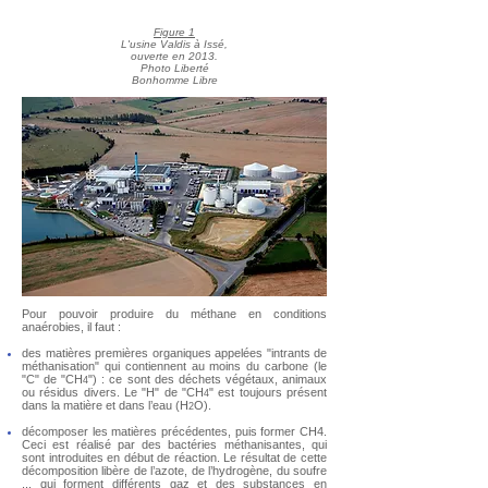
Figure 1
L'usine Valdis à Issé,
ouverte en 2013.
Photo Liberté
Bonhomme Libre
Pour pouvoir produire du méthane en conditions
anaérobies, il faut :
des matières premières organiques appelées "intrants de
méthanisation" qui contiennent au moins du carbone (le
"C" de "CH
") : ce sont des déchets végétaux, animaux
4
ou résidus divers. Le "H" de "CH
" est toujours présent
4
dans la matière et dans l’eau (H
O).
2
décomposer les matières précédentes, puis former CH4.
Ceci est réalisé par des bactéries méthanisantes, qui
sont introduites en début de réaction. Le résultat de cette
décomposition libère de l’azote, de l’hydrogène, du soufre
... qui forment différents gaz et des substances en