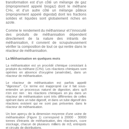
transformation est d’un côté un mélange de gaz
(improprement appelé biogaz) dont le méthane
CH
, et d’un autre côté un mélange pâteux
4
(improprement appelé digestat) dont les fractions
solides et liquides sont globalement riches en
azote.
Comme le rendement du méthaniseur et l’innocuité
des produits de méthanisation dépendent
directement de la nature des intrants de
méthanisation, il convient de scrupuleusement
vérifier la composition de tout ce qui rentre dans le
réacteur de méthanisation.
La Méthanisation en quelques mots
La méthanisation est un procédé chimique consistant à
produire du méthane (CH
). Les réactions chimiques sont
4
opérées en absence d’oxygène (anaérobie), dans un
réacteur de méthanisation.
Le réacteur de méthanisation est parfois appelé
"digesteur". Ce terme est inapproprié car il fait sous-
entendre un processus naturel de digestion, alors qu’il
n’en est rien : les réactions chimiques en jeu dans un
réacteur de méthanisation sont très différentes de celles
opérant dans un tube digestif, et dans un tube digestif des
réactions existent qui ne sont pas présentes dans le
réacteur de méthanisation.
Un bon aperçu de la dimension moyenne d’une usine de
méthanisation (Figure 1) correspond à
20000 - 30000
tonnes d’intrants de méthanisation, des réacteurs, cuve
stockage, chacun de plusieurs milliers de m3, entrepots
et circuits de distributions.